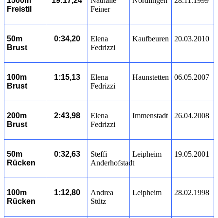
1500m
19:17,24
Nathalie
Nördlingen
28.11.1999
Freistil
Feiner
50m
0:34,20
Elena
Kaufbeuren
20.03.2010
Brust
Fedrizzi
100m
1:15,13
Elena
Haunstetten
06.05.2007
Brust
Fedrizzi
200m
2:43,98
Elena
Immenstadt
26.04.2008
Brust
Fedrizzi
50m
0:32,63
Steffi
Leipheim
19.05.2001
Rücken
Anderhofstadt
100m
1:12,80
Andrea
Leipheim
28.02.1998
Rücken
Stütz