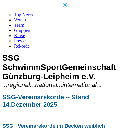
Top News
Verein
Team
Gruppen
Kurse
Presse
Rekorde
SSG
SchwimmSportGemeinschaft
Günzburg-Leipheim e.V.
...regional...national...international...
SSG-Vereinsrekorde -- Stand
14.Dezember 2025
SSG Vereinsrekorde im Becken weiblich